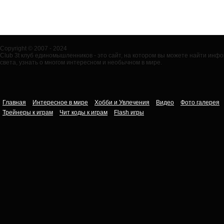
Copyright © 2007 - 2024
Club 3t клуб единомышленников - это сайт, на котором вы можете найти ин
света, узнать о многом интересном и необычном в мире.
Главная
Интересное в мире
Хобби и Увлечения
Видео
Фото галерея
Трейнеры к играм
Чит коды к играм
Flash игры