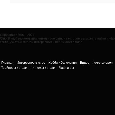
Copyright © 2007 - 2024
Club 3t клуб единомышленников - это сайт, на котором вы можете найти ин
света, узнать о многом интересном и необычном в мире.
Главная
Интересное в мире
Хобби и Увлечения
Видео
Фото галерея
Трейнеры к играм
Чит коды к играм
Flash игры