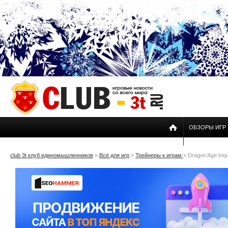
ОБЗОРЫ ИГР
club 3t клуб единомышленников
»
Всё для игр
»
Трейнеры к играм
» Dragon Age Inqui