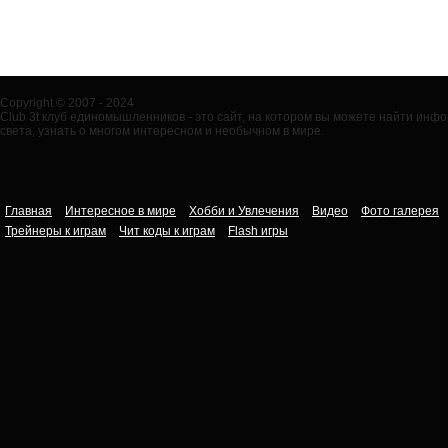
Copyright © 2007 - 2024
Club 3t клуб единомышленников - это сайт, на котором вы можете найти ин
света, узнать о многом интересном и необычном в мире.
Главная
Интересное в мире
Хобби и Увлечения
Видео
Фото галерея
Трейнеры к играм
Чит коды к играм
Flash игры