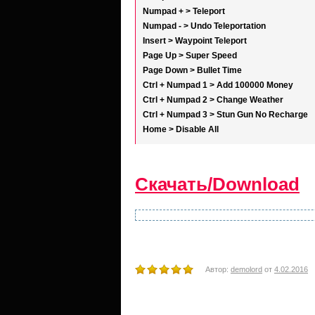
Numpad + > Teleport
Numpad - > Undo Teleportation
Insert > Waypoint Teleport
Page Up > Super Speed
Page Down > Bullet Time
Ctrl + Numpad 1 > Add 100000 Money
Ctrl + Numpad 2 > Change Weather
Ctrl + Numpad 3 > Stun Gun No Recharge
Home > Disable All
Скачать/Download
Автор:
demolord
от
4.02.2016