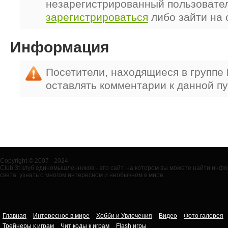
незарегистрированный пользовате
зарегистрироваться
либо зайти на 
Информация
Посетители, находящиеся в группе
оставлять комментарии к данной п
Copyright © 2007 - 2024
Club 3t клуб единомышленников - это сайт, на котором вы можете найти ин
света, узнать о многом интересном и необычном в мире.
Главная
Интересное в мире
Хобби и Увлечения
Видео
Фото галерея
Трейнеры к играм
Чит коды к играм
Flash игры