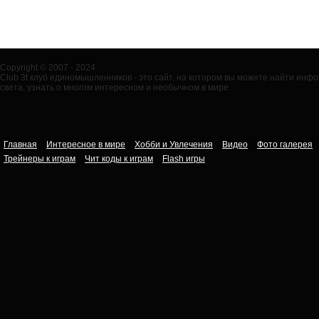
Copyright © 2007 - 2024
Club 3t клуб единомышленников - это сайт, на котором вы можете найти ин
света, узнать о многом интересном и необычном в мире.
Главная
Интересное в мире
Хобби и Увлечения
Видео
Фото галерея
Трейнеры к играм
Чит коды к играм
Flash игры