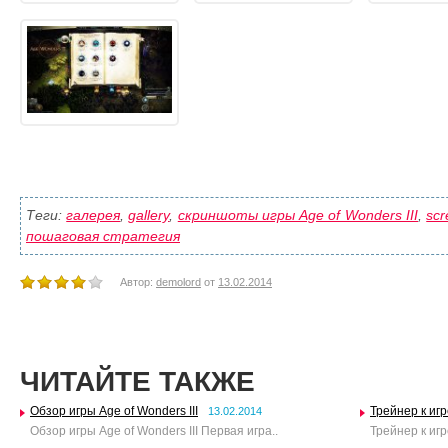
Теги:
галерея
,
gallery
,
скриншоты игры Age of Wonders III
,
scr
пошаговая стратегия
Автор:
demolord
от
13.02.2014
ЧИТАЙТЕ ТАКЖЕ
Обзор игры Age of Wonders III
Трейнер к игр
13.02.2014
Обзор игры Age of Wonders III Первая игра..
Трейнер к игре