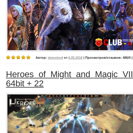
Автор:
demolord
от
6.05.2016
| Просмотров/отзывов: 486/0 |
Heroes of Might and Magic VII
64bit + 22