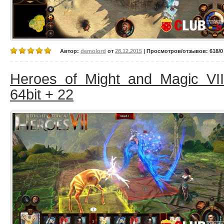
Автор:
demolord
от
28.12.2015
| Просмотров/отзывов: 618/0 
Heroes of Might and Magic VII
64bit + 22