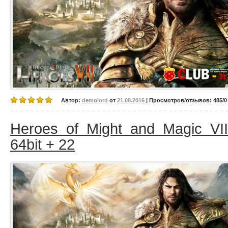
Автор:
demolord
от
21.08.2016
| Просмотров/отзывов: 485/0 
Heroes of Might and Magic VII
64bit + 22