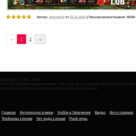
Автор:
demolord
от
23.11.2015
| Просмотров/отзывов: 803/0 
←
1
2
→
Copyright © 2007 - 2024
Club 3t клуб единомышленников - это сайт, на котором вы можете найти ин
света, узнать о многом интересном и необычном в мире.
Главная
Интересное в мире
Хобби и Увлечения
Видео
Фото галерея
Трейнеры к играм
Чит коды к играм
Flash игры