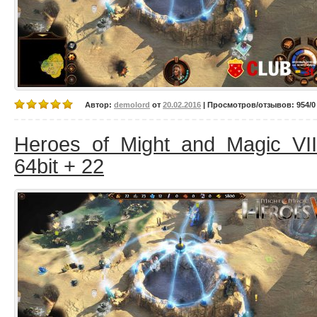
Автор:
demolord
от
20.02.2016
| Просмотров/отзывов: 954/0 
Heroes of Might and Magic VII
64bit + 22