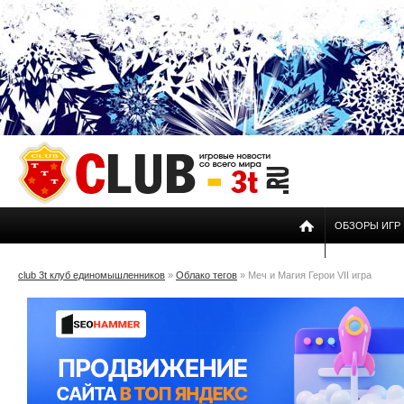
ОБЗОРЫ ИГР
club 3t клуб единомышленников
»
Облако тегов
» Меч и Магия Герои VII игра