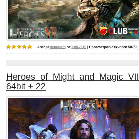
Автор:
demolord
от
7.08.2016
| Просмотров/отзывов: 507/0 |
Heroes of Might and Magic VII
64bit + 22