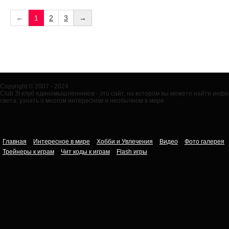
←
1
2
3
→
Copyright © 2007 - 2024
Club 3t клуб единомышленников - это сайт, на котором вы можете найти ин
света, узнать о многом интересном и необычном в мире.
Главная
Интересное в мире
Хобби и Увлечения
Видео
Фото галерея
Трейнеры к играм
Чит коды к играм
Flash игры