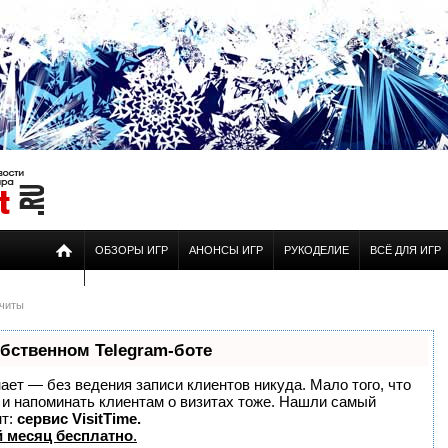
ОБЗОРЫ ИГР
АНОНСЫ ИГР
РУКОДЕЛИЕ
ВСЁ ДЛЯ ИГР
читы
обственном Telegram-боте
знает — без ведения записи клиентов никуда. Мало того, что
о и напоминать клиентам о визитах тоже. Нашли самый
нт:
сервис VisitTime.
 месяц бесплатно
.