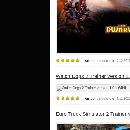
Автор:
demolord
от
2.12.201
Watch Dogs 2 Trainer version 1.
Автор:
demolord
от
2.12.201
Euro Truck Simulator 2 Trainer v