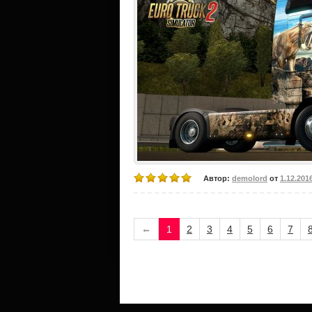
Автор:
demolord
от
1.12.201
←
1
2
3
4
5
6
7