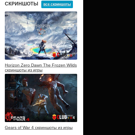
СКРИНШОТЫ
все скриншоты
Horizon Zero Dawn The Frozen Wilds
скриншоты из игры
Gears of War 4 скриншоты из игры