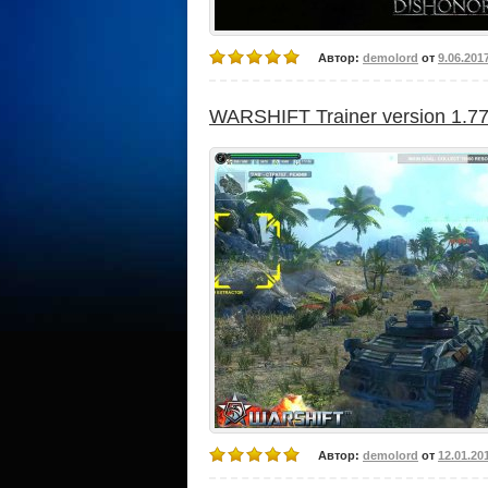
Автор:
demolord
от
9.06.201
WARSHIFT Trainer version 1.7
Автор:
demolord
от
12.01.20