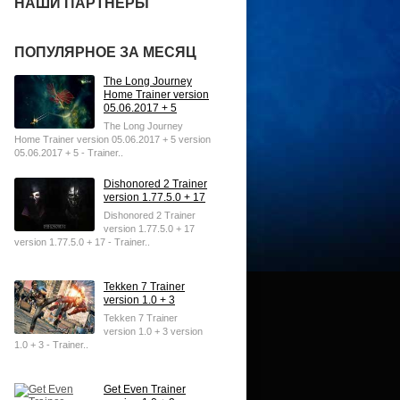
НАШИ ПАРТНЕРЫ
ПОПУЛЯРНОЕ ЗА МЕСЯЦ
The Long Journey
Home Trainer version
05.06.2017 + 5
The Long Journey
Home Trainer version 05.06.2017 + 5 version
05.06.2017 + 5 - Trainer..
Dishonored 2 Trainer
version 1.77.5.0 + 17
Dishonored 2 Trainer
version 1.77.5.0 + 17
version 1.77.5.0 + 17 - Trainer..
Tekken 7 Trainer
version 1.0 + 3
Tekken 7 Trainer
version 1.0 + 3 version
1.0 + 3 - Trainer..
Get Even Trainer