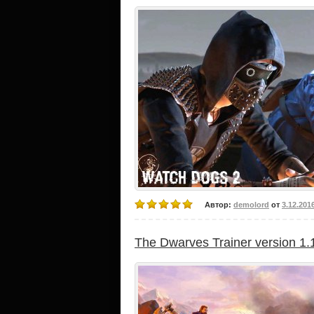
Автор:
demolord
от
3.12.201
The Dwarves Trainer version 1.