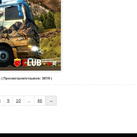
6
| Просмотров/отзывов: 387/0 |
8
9
10
...
46
→