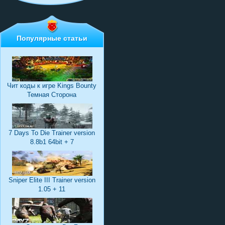
Популярные статьи
Чит коды к игре Kings Bounty
Темная Сторона
7 Days To Die Trainer version
8.8b1 64bit + 7
Sniper Elite III Trainer version
1.05 + 11