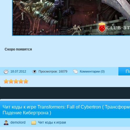
Скоро появятся
П
18.07.2012
Просмотров: 16079
Комментарии (0)
Чит коды к игре Transformers: Fall of Cybertron ( Трансфор
Падение Кибертрона )
demolord
Чит коды к играм