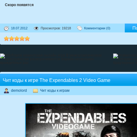
Скоро появятся
П
18.07.2012
Просмотров: 19218
Комментарии (0)
Чит коды к игре The Expendables 2 Video Game
demolord
Чит коды к играм