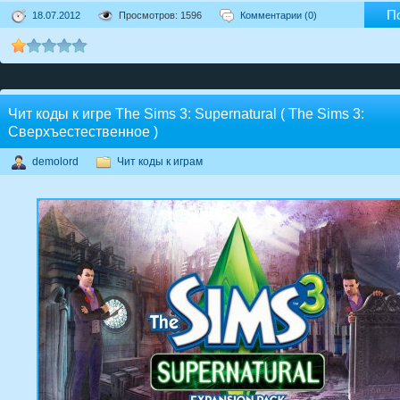
П
18.07.2012
Просмотров: 1596
Комментарии (0)
Чит коды к игре The Sims 3: Supernatural ( The Sims 3:
Сверхъестественное )
demolord
Чит коды к играм