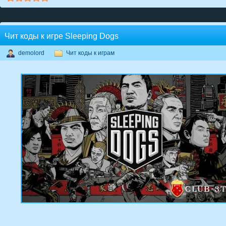
Чит коды к игре Sleeping Dogs
demolord
Чит коды к играм