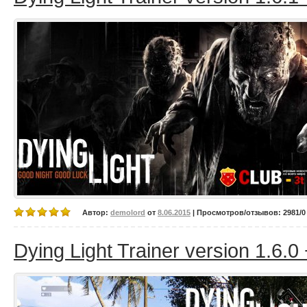
Автор:
demolord
от
8.06.2015
| Просмотров/отзывов: 2981/0 
Dying Light Trainer version 1.6.0