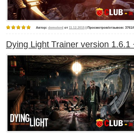
Автор:
demolord
от
11.12.2015
| Просмотров/отзывов: 3761/0
Dying Light Trainer version 1.6.1