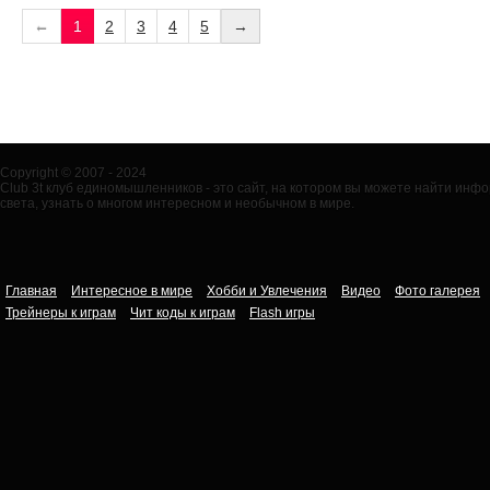
←
1
2
3
4
5
→
Copyright © 2007 - 2024
Club 3t клуб единомышленников - это сайт, на котором вы можете найти ин
света, узнать о многом интересном и необычном в мире.
Главная
Интересное в мире
Хобби и Увлечения
Видео
Фото галерея
Трейнеры к играм
Чит коды к играм
Flash игры