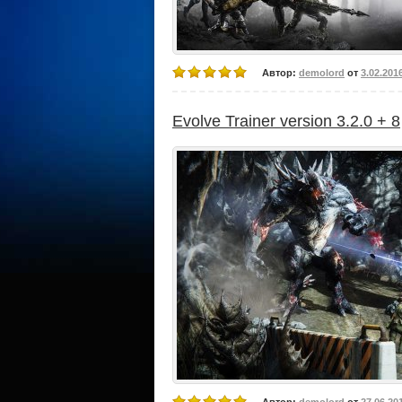
Автор:
demolord
от
3.02.201
Evolve Trainer version 3.2.0 + 8