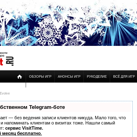
ОБЗОРЫ ИГР
АНОНСЫ ИГР
РУКОДЕЛИЕ
ВСЁ ДЛЯ ИГР
Evolve
обственном Telegram-боте
знает — без ведения записи клиентов никуда. Мало того, что
о и напоминать клиентам о визитах тоже. Нашли самый
нт:
сервис VisitTime.
 месяц бесплатно
.