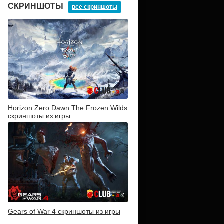
СКРИНШОТЫ
все скриншоты
Horizon Zero Dawn The Frozen Wilds
скриншоты из игры
Gears of War 4 скриншоты из игры