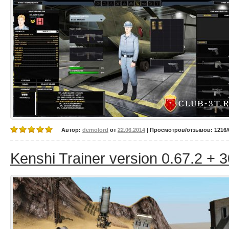
Автор:
demolord
от
22.06.2014
| Просмотров/отзывов: 1216/0
Kenshi Trainer version 0.67.2 + 