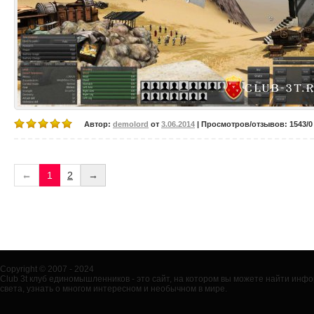
Автор:
demolord
от
3.06.2014
| Просмотров/отзывов: 1543/0 
←
1
2
→
Copyright © 2007 - 2024
Club 3t клуб единомышленников - это сайт, на котором вы можете найти ин
света, узнать о многом интересном и необычном в мире.