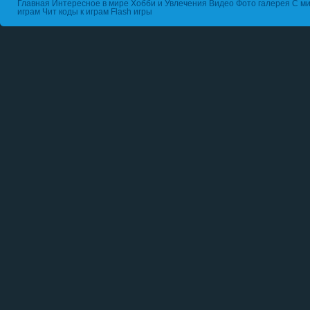
Главная
Интересное в мире
Хобби и Увлечения
Видео
Фото галерея
С ми
играм
Чит коды к играм
Flash игры