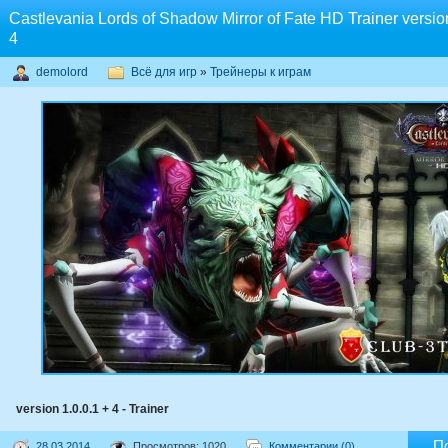
Castlevania Lords of Shadow Mirror of Fate HD Trainer version
4
demolord
Всё для игр
»
Трейнеры к играм
version 1.0.0.1 + 4 - Trainer
П
28.03.2014
Просмотров: 1020
Комментарии (0)