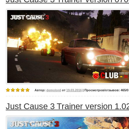
Автор:
demolord
от
19.03.2016
| Просмотров/отзывов: 465/0 
Just Cause 3 Trainer version 1.0