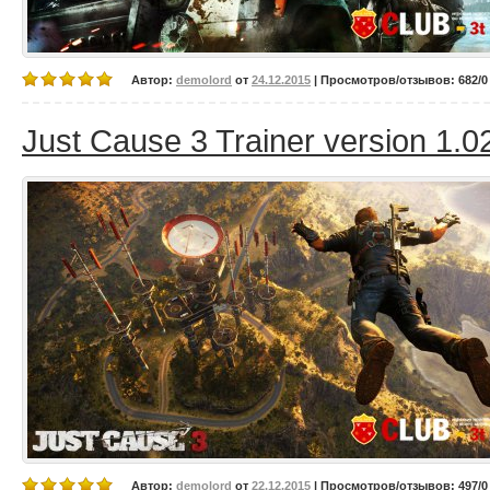
Автор:
demolord
от
24.12.2015
| Просмотров/отзывов: 682/0 
Just Cause 3 Trainer version 1.0
Автор:
demolord
от
22.12.2015
| Просмотров/отзывов: 497/0 