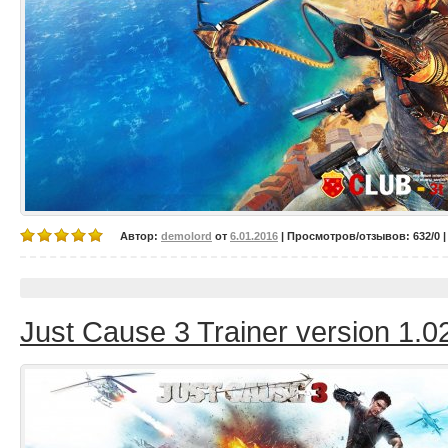
Автор:
demolord
от
6.01.2016
| Просмотров/отзывов: 632/0 |
Just Cause 3 Trainer version 1.0