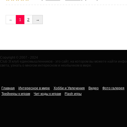
←
1
2
→
Copyright © 2007 - 2024
Club 3t клуб единомышленников - это сайт, на котором вы можете найти ин
света, узнать о многом интересном и необычном в мире.
Главная
Интересное в мире
Хобби и Увлечения
Видео
Фото галерея
Трейнеры к играм
Чит коды к играм
Flash игры