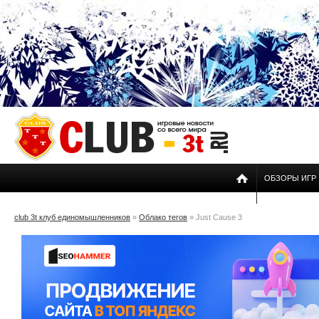
ОБЗОРЫ ИГР
club 3t клуб единомышленников
»
Облако тегов
» Just Cause 3