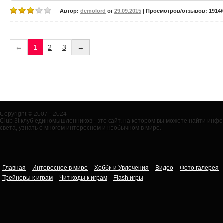
Автор:
demolord
от
29.09.2015
| Просмотров/отзывов: 1914/0
←
1
2
3
→
Copyright © 2007 - 2024
Club 3t клуб единомышленников - это сайт, на котором вы можете найти ин
света, узнать о многом интересном и необычном в мире.
Главная
Интересное в мире
Хобби и Увлечения
Видео
Фото галерея
Трейнеры к играм
Чит коды к играм
Flash игры