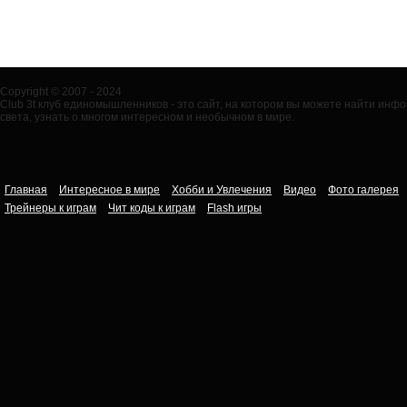
Copyright © 2007 - 2024
Club 3t клуб единомышленников - это сайт, на котором вы можете найти ин
света, узнать о многом интересном и необычном в мире.
Главная
Интересное в мире
Хобби и Увлечения
Видео
Фото галерея
Трейнеры к играм
Чит коды к играм
Flash игры