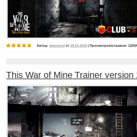
Автор:
demolord
от
28.03.2016
| Просмотров/отзывов: 1204/0
This War of Mine Trainer version 