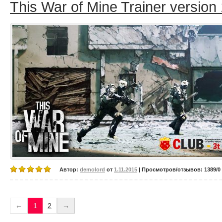
This War of Mine Trainer version 
Автор:
demolord
от
1.11.2015
| Просмотров/отзывов: 1389/0 
←
1
2
→