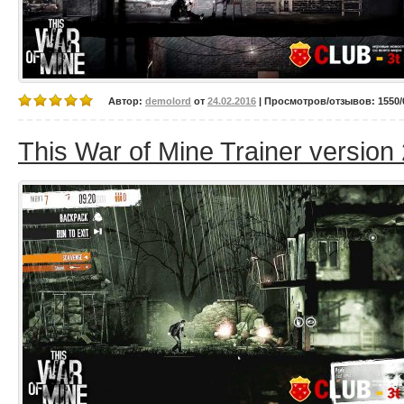
Автор:
demolord
от
24.02.2016
| Просмотров/отзывов: 1550/0
This War of Mine Trainer version 