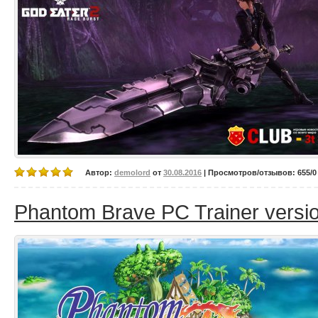
Автор:
demolord
от
30.08.2016
| Просмотров/отзывов: 655/0 
Phantom Brave PC Trainer versio