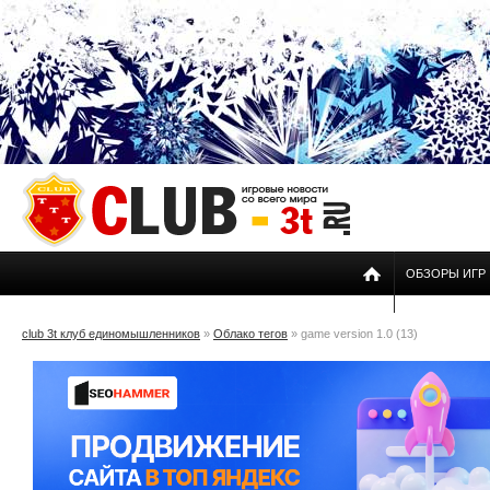
ОБЗОРЫ ИГР
club 3t клуб единомышленников
»
Облако тегов
» game version 1.0 (13)