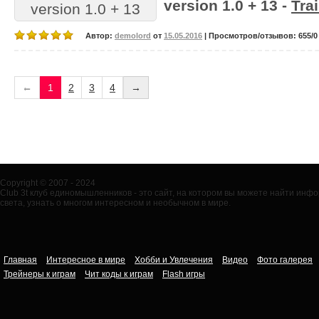
version 1.0 + 13 -
Tra
Автор:
demolord
от
15.05.2016
| Просмотров/отзывов: 655/0 
←
1
2
3
4
→
Copyright © 2007 - 2024
Club 3t клуб единомышленников - это сайт, на котором вы можете найти ин
света, узнать о многом интересном и необычном в мире.
Главная
Интересное в мире
Хобби и Увлечения
Видео
Фото галерея
Трейнеры к играм
Чит коды к играм
Flash игры