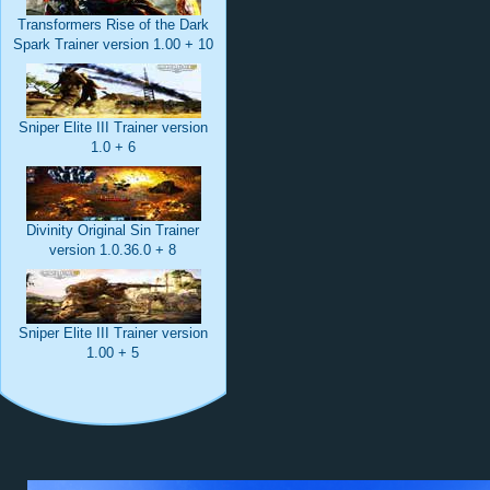
Transformers Rise of the Dark
Spark Trainer version 1.00 + 10
Sniper Elite III Trainer version
1.0 + 6
Divinity Original Sin Trainer
version 1.0.36.0 + 8
Sniper Elite III Trainer version
1.00 + 5