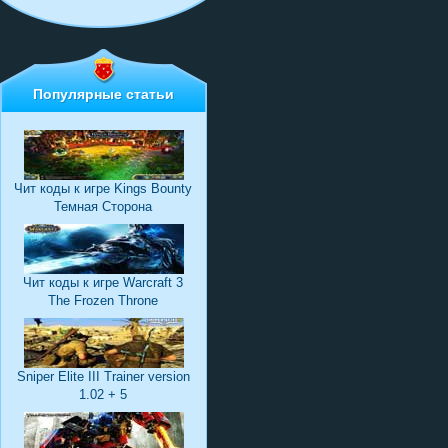
Популярные статьи
Чит коды к игре Kings Bounty
Темная Сторона
Чит коды к игре Warcraft 3
The Frozen Throne
Sniper Elite III Trainer version
1.02 + 5