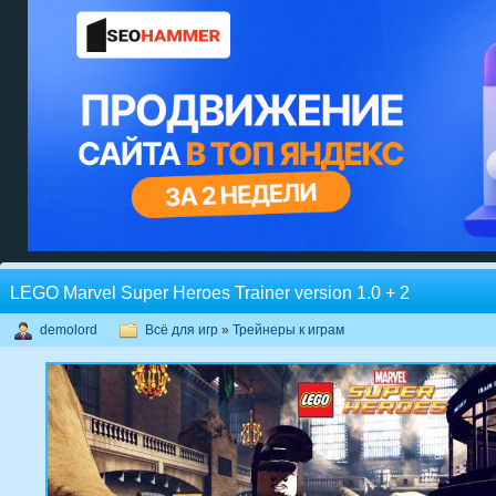
LEGO Marvel Super Heroes Trainer version 1.0 + 2
demolord
Всё для игр
»
Трейнеры к играм