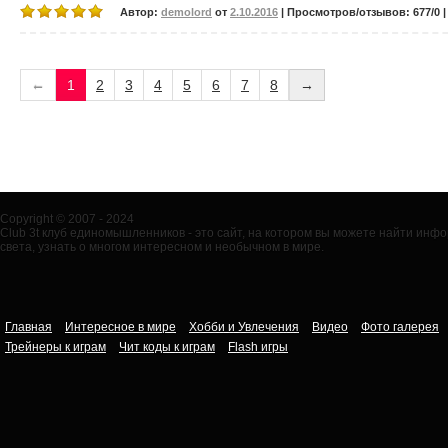
Автор:
demolord
от
2.10.2016
| Просмотров/отзывов: 677/0 |
←
1
2
3
4
5
6
7
8
→
Copyright © 2007 - 2024
Club 3t клуб единомышленников - это сайт, на котором вы можете найти ин
света, узнать о многом интересном и необычном в мире.
Главная
Интересное в мире
Хобби и Увлечения
Видео
Фото галерея
Трейнеры к играм
Чит коды к играм
Flash игры