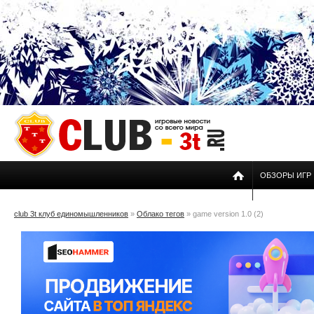
ОБЗОРЫ ИГР
club 3t клуб единомышленников
»
Облако тегов
» game version 1.0 (2)