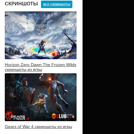
СКРИНШОТЫ
все скриншоты
Horizon Zero Dawn The Frozen Wilds
скриншоты из игры
Gears of War 4 скриншоты из игры