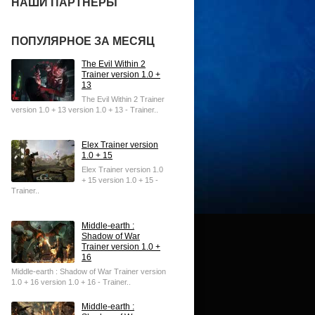
НАШИ ПАРТНЕРЫ
ПОПУЛЯРНОЕ ЗА МЕСЯЦ
The Evil Within 2
Trainer version 1.0 +
13
The Evil Within 2 Trainer
version 1.0 + 13 version 1.0 + 13 - Trainer..
Elex Trainer version
1.0 + 15
Elex Trainer version 1.0
+ 15 version 1.0 + 15 -
Trainer..
Middle-earth :
Shadow of War
Trainer version 1.0 +
16
Middle-earth : Shadow of War Trainer version
1.0 + 16 version 1.0 + 16 - Trainer..
Middle-earth :