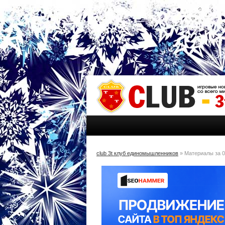
club 3t клуб единомышленников
» Материалы за 0