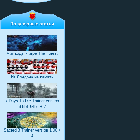
Популярные статьи
Чит коды к игре The Forest
Из Лондона на память
7 Days To Die Trainer version
8.8b1 64bit + 7
Sacred 3 Trainer version 1.00 +
4