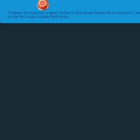
Главная
Интересное в мире
Хобби и Увлечения
Видео
Фото галерея
С ми
играм
Чит коды к играм
Flash игры