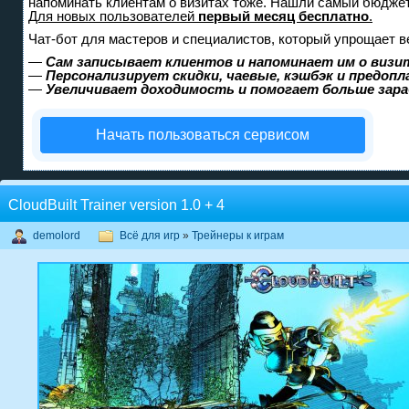
напоминать клиентам о визитах тоже. Нашли самый бюдже
Для новых пользователей
первый месяц бесплатно
.
Чат-бот для мастеров и специалистов, который упрощает в
—
Сам записывает клиентов и напоминает им о визи
—
Персонализирует скидки, чаевые, кэшбэк и предоп
—
Увеличивает доходимость и помогает больше зар
Начать пользоваться сервисом
CloudBuilt Trainer version 1.0 + 4
demolord
Всё для игр
»
Трейнеры к играм