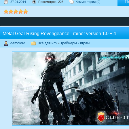
П
27.01.2014
Просмотров: 223
Комментарии (0)
Metal Gear Rising Revengeance Trainer version 1.0 + 4
demolord
Всё для игр
»
Трейнеры к играм