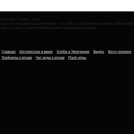
Copyright © 2007 - 2024
Club 3t клуб единомышленников - это сайт, на котором вы можете найти ин
света, узнать о многом интересном и необычном в мире.
Главная
Интересное в мире
Хобби и Увлечения
Видео
Фото галерея
Трейнеры к играм
Чит коды к играм
Flash игры