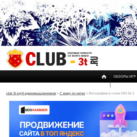
ОБЗОРЫ ИГР
club 3t клуб единомышленников
»
С миру по нитке
» Фотографии в стиле НЮ № 2