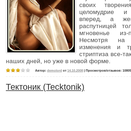
своих творени
целомудрие и 
вперед, а же
распутницей то
мгновенье из-
Несмотря на 
изменения и тр
стриптиза все-та
наших дней, но уже в новой форме.
Автор:
demolord
от
14.10.2008
| Просмотров/отзывов: 10805/
Тектоник (Tecktonik)