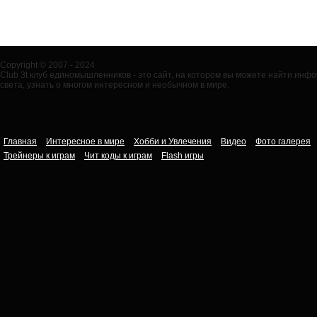
Copyright © 2007 - 2024
Club 3t клуб единомышленников - это сайт, на котором вы можете найти ин
света, узнать о многом интересном и необычном в мире.
Главная
Интересное в мире
Хобби и Увлечения
Видео
Фото галерея
Трейнеры к играм
Чит коды к играм
Flash игры