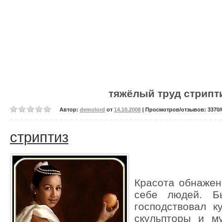
тяжёлый труд стрип
Автор:
demolord
от
14.10.2008
| Просмотров/отзывов: 3370/0
стриптиз
Красота обнажен
себе людей. Б
господствовал к
скульпторы и м