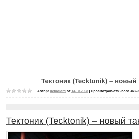
Тектоник (Tecktonik) – новы
Автор:
demolord
от
14.10.2008
| Просмотров/отзывов: 3432/0
Тектоник (Tecktonik) – новый т