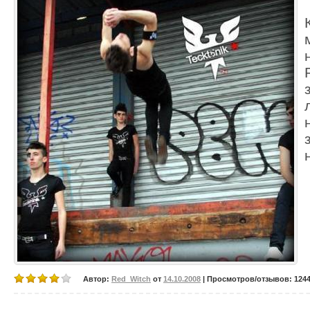
Автор:
Red_Witch
от
14.10.2008
| Просмотров/отзывов: 12440