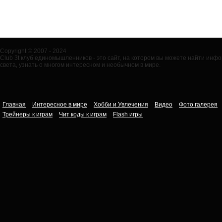
Copyright © 2007 - 2024
Club 3t клуб единомышленников - это сайт, на котором вы можете найти ин
света, узнать о многом интересном и необычном в мире.
Главная
Интересное в мире
Хобби и Увлечения
Видео
Фото галерея
Трейнеры к играм
Чит коды к играм
Flash игры