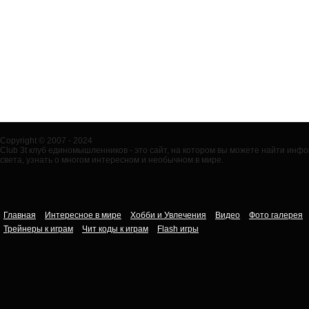
Copyright © 2007 - 2024
Club 3t клуб единомышленников - это сайт, на котором вы можете найти ин
света, узнать о многом интересном и необычном в мире.
Главная
Интересное в мире
Хобби и Увлечения
Видео
Фото галерея
Трейнеры к играм
Чит коды к играм
Flash игры