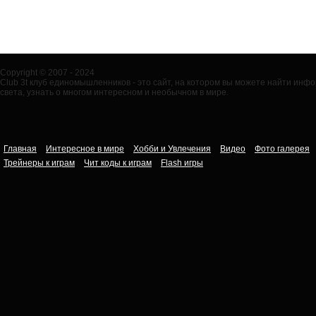
Copyright © 2007 - 2024
Club 3t клуб единомышленников - это сайт, на котором вы можете найти ин
света, узнать о многом интересном и необычном в мире.
Главная
Интересное в мире
Хобби и Увлечения
Видео
Фото галерея
Трейнеры к играм
Чит коды к играм
Flash игры