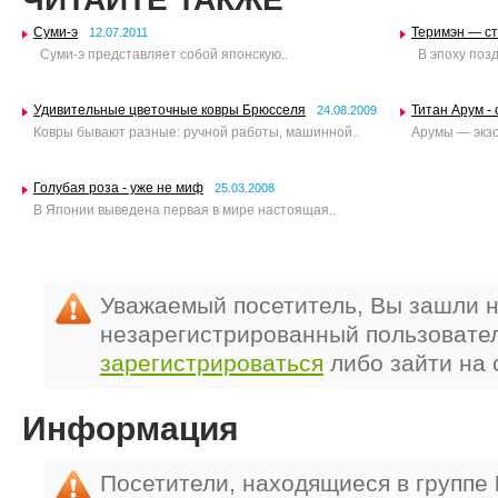
Суми-э
Теримэн — ст
12.07.2011
Суми-э представляет собой японскую..
В эпоху позд
Удивительные цветочные ковры Брюсселя
Титан Арум -
24.08.2009
Ковры бывают разные: ручной работы, машинной..
Арумы — экзо
Голубая роза - уже не миф
25.03.2008
В Японии выведена первая в мире настоящая..
Уважаемый посетитель, Вы зашли н
незарегистрированный пользовате
зарегистрироваться
либо зайти на 
Информация
Посетители, находящиеся в группе