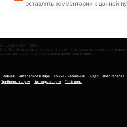
оставлять комментарии к данной п
Copyright © 2007 - 2024
Club 3t клуб единомышленников - это сайт, на котором вы можете найти ин
света, узнать о многом интересном и необычном в мире.
Главная
Интересное в мире
Хобби и Увлечения
Видео
Фото галерея
Трейнеры к играм
Чит коды к играм
Flash игры