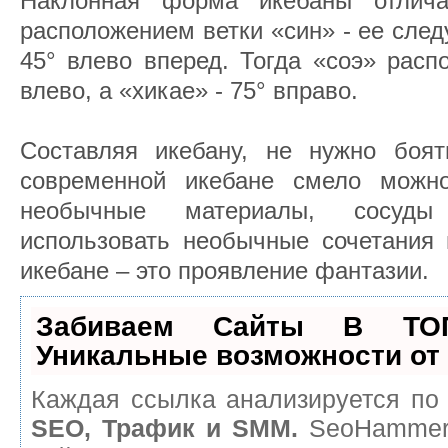
Наклонная форма икебаны отлича
расположением ветки «син» - ее след
45° влево вперед. Тогда «соэ» расп
влево, а «хикае» - 75° вправо.
Составляя икебану, не нужно боят
современной икебане смело можно
необычные материалы, сосуд
использовать необычные сочетания 
икебане – это проявление фантазии.
Забиваем Сайты В ТО
Уникальные возможности о
Каждая ссылка анализируется по 
SEO, Трафик и SMM.
SeoHammer 