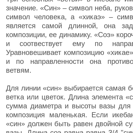
значение. «Син» – символ неба, руко
символ человека, а «хикаэ» – симв
является самой длинной, она зад
композиции, ее динамику. «Соэ» коро
и соотвествует ему по напра
Уравновешивает композицию «хикае» 
и по направленности она против
ветвям.
Для линии «син» выбирается самая б
ветка или цветок. Длина элемента «
сумма диаметра и высоты вазы для 
композиция маленькая. Если икеба
«син» должен быть равен двойной с
вазы. Длина соэ равна равна 3/4 "син