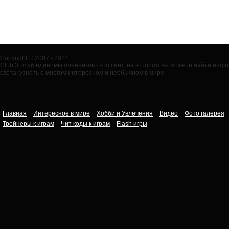
Copyright © 2007 - 2024
Club 3t клуб единомышленников - это сайт, на котором вы можете найти ин
света, узнать о многом интересном и необычном в мире.
Главная
Интересное в мире
Хобби и Увлечения
Видео
Фото галерея
Трейнеры к играм
Чит коды к играм
Flash игры