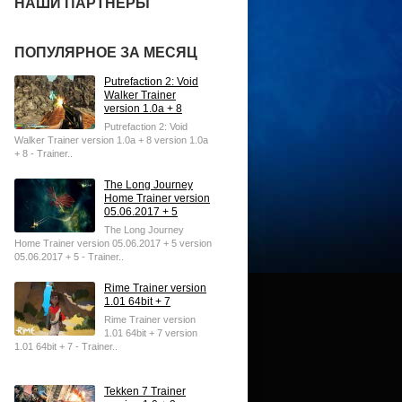
НАШИ ПАРТНЕРЫ
ПОПУЛЯРНОЕ ЗА МЕСЯЦ
Putrefaction 2: Void
Walker Trainer
version 1.0a + 8
Putrefaction 2: Void
Walker Trainer version 1.0a + 8 version 1.0a
+ 8 - Trainer..
The Long Journey
Home Trainer version
05.06.2017 + 5
The Long Journey
Home Trainer version 05.06.2017 + 5 version
05.06.2017 + 5 - Trainer..
Rime Trainer version
1.01 64bit + 7
Rime Trainer version
1.01 64bit + 7 version
1.01 64bit + 7 - Trainer..
Tekken 7 Trainer