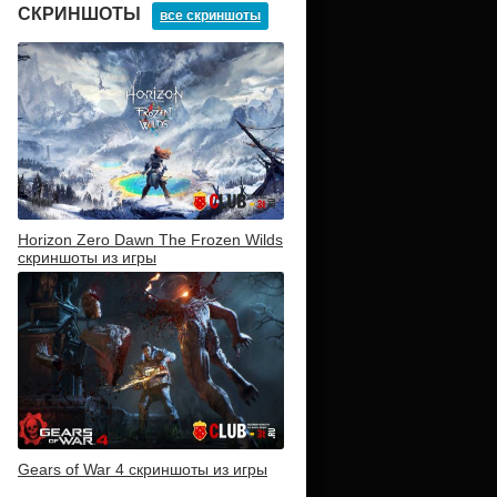
СКРИНШОТЫ
все скриншоты
Horizon Zero Dawn The Frozen Wilds
скриншоты из игры
Gears of War 4 скриншоты из игры