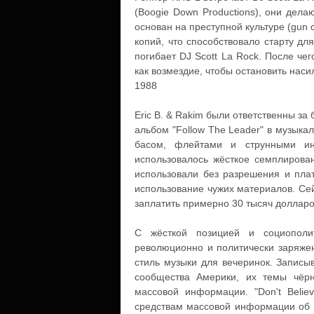
(Boogie Down Productions), они дела
основан на преступной культуре (gun 
копий, что способствовало старту дл
погибает DJ Scott La Rock. После че
как возмездие, чтобы остановить наси
1988
Eric B. & Rakim были ответственны за
альбом "Follow The Leader" в музыка
басом, флейтами и струнными инс
использовалось жёсткое семплирова
использовали без разрешения и плат
использование чужих материалов. Сей
заплатить примерно 30 тысяч долларо
С жёсткой позицией и социополи
революционно и политически заряжен
стиль музыки для вечеринок. Записы
сообщества Америки, их темы чёрн
массовой информации. "Don't Beli
средствам массовой информации об и