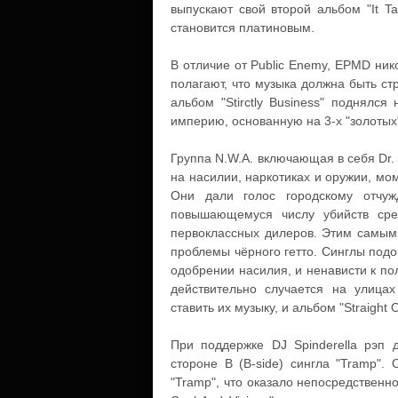
выпускают свой второй альбом "It Ta
становится платиновым.
В отличие от Public Enemy, EPMD ник
полагают, что музыка должна быть стр
альбом "Stirctly Business" поднялс
империю, основанную на 3-x "золотых
Группа N.W.A. включающая в себя Dr. 
на насилии, наркотиках и оружии, м
Они дали голос городскому отчуж
повышающемуся числу убийств сре
первоклассных дилеров. Этим самым 
проблемы чёрного гетто. Синглы подо
одобрении насилия, и ненависти к пол
действительно случается на улица
ставить их музыку, и альбом "Straight 
При поддержке DJ Spinderella рэп д
стороне B (B-side) сингла "Tramp".
"Tramp", что оказало непосредственн