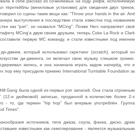
ржала в себе рассказ из сочиняемых на ходу рифм, исполняемую
ал тёрнтейблы (виниловые установки) для сведения двух треков,
оворил со сцены такие вещи как: "Throw your hands in the air. And
та манера выступления в последствии стала известна под названием
стен как "рэп", он назвался "MCing". Позже Herc направляет своё
стафету MCing'a двум своим друзьям, теперь Coke La Rock и Clark
 составили первую MC команду, и стали известными под именем
и-джеем, который использовал скретчинг (scratch), который он
искусстве ди-джеинга, он включал свою музыку слишком громко.
 сдерживал запись, и она начинала играть задом наперёд, что и
 пор ему присудили премию International Turntable Foundation за
 Hill Gang была одной из первых рэп записей. Она стала огромным
 (12-и дюймовой) записью, проданной в количестве более 2-х
о - то, где термин "hip hop" был впервые употреблён. Группа
od Times".
знообразия источников, типа джаза, соула, фанка, диско, драм
 ставшее известными как семплирование - является музыкальным