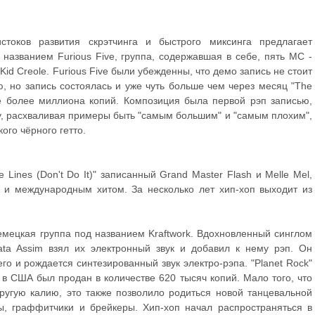
стоков развития скрэтчинга и быстрого миксинга предлагает
названием Furious Five, группа, содержавшая в себе, пять MC -
 Kid Creole. Furious Five были убежденны, что демо запись не стоит
ю, но запись состоялась и уже чуть больше чем через месяц "The
е более миллиона копий. Композиция была первой рэп записью,
у, расхваливая примеры быть "самым большим" и "самым плохим",
ого чёрного гетто.
 Lines (Don't Do It)" записанный Grand Master Flash и Melle Mel,
 и международным хитом. За несколько лет хип-хоп выходит из
емецкая группа под названием Kraftwork. Вдохновленный синглом
aata Assim взял их электронный звук и добавил к нему рэп. Он
его и рождается синтезированный звук электро-рэпа. "Planet Rock"
в США был продан в количестве 620 тысяч копий. Мало того, что
ругую калию, это также позволило родиться новой танцевальной
ы, граффитчики и брейкеры. Хип-хоп начал распространяться в