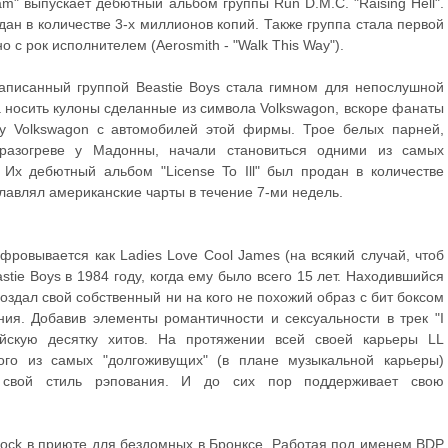
" выпускает дебютный альбом группы Run D.M.C. "Raising Hell".
ан в количестве 3-х миллионов копий. Также группа стала первой
 с рок исполнителем (Aerosmith - "Walk This Way").
" записанный группой Beastie Boys стала гимном для непослушной
 носить кулоны сделанные из символа Volkswagon, вскоре фанаты
ку Volkswagon с автомобилей этой фирмы. Трое белых парней,
разогреве у Мадонны, начали становиться одними из самых
Их дебютный альбом "License To Ill" был продан в количестве
главлял американские чарты в течение 7-ми недель.
ифровывается как Ladies Love Cool James (на всякий случай, чтоб
tie Boys в 1984 году, когда ему было всего 15 лет. Находившийся
оздал свой собственный ни на кого не похожий образ с бит боксом
ния. Добавив элементы романтичности и сексуальности в трек "I
йскую десятку хитов. На протяжении всей своей карьеры LL
ного из самых "долгоживущих" (в плане музыкальной карьеры)
я свой стиль рэпования. И до сих пор поддерживает свою
Rock в приюте для бездомных в Бронксе. Работая под именем BDP