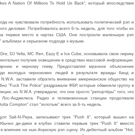
kes A Nation Of Millions To Hold Us Back", который впоследствии
огда не чувствовали потребность использовать политический рэп и
ого деловая. Потребовалось всего 6-ть недель, для того чтобы их
я на первое место в чартах США. Они построили маленькую рэп
" альбомах и серьезном подходе к музыке.
Dre, DJ Yella, MC Ren, Eazy E и Ice Cube, основывала свою лирику
оментально получив освещение в средствах массовой информации.
дению и черному гневу. Предоставляя мрачное объяснение
ди молодых чернокожих людей в результате вражды банд и
N.W.A. заставили обратить внимание американское общество на
бно "Fuck The Police" раздражали ФБР, которые обвиняли группу в
иции, но N.W.A. утверждали, что они просто "репортёры" того, что
х Лос-Анджелеса. Радио и телевизионные станции продолжали
Outta Compton" стал "золотым" всего за 6-ть недель.
уэт Salt-N-Pepa, записывают трек "Push It", который вышел на
 Обычно ди-джеи в клубах ставили первым трек "Push It" вместо
ое влияние на нью-йоркскую рэп сцену. Их дебютный альбом "Hot,