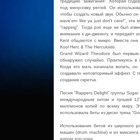
традицию "зажигания". Которая соде
под минусовку реггей. Он использов
чтобы создать новый звук. Обычно он г
wave'em like ya just don't care!", э
"rapping". Тогда рэп еще не был изве
внимание к ди-джеингу, и передаёт э
Kent общаются с микро. Вместе они
Kool Herc & The Herculoids.
Grand Wizard Theodore был первым д
обнаружил случайно. Практикуясь в 
Когда его мать начинала вопить, он
создавало неповторимый эффект. С тех
создание скретча.
Песня "Rappers Delight" группы Sugar
международным хитом и лучшей 12''
миллионов копий по всему миру. Эт
использовала биты из диско трека "Go
Использование битов из широкого ра
машин (drum machine) и их миксинга
ядром хоп-хопа.