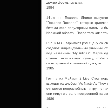
другие формы музыки.
1984
14-летняя Roxanne Shante выпускае
"Roxanne Roxanne", которые критико
битами стал популярным хитом, и бы
Йоркской области. После того как пять
Run D.M.C. взрывают рэп сцену со с
создают индивидуальный уличный ст
под названием "My Adidas". Марка о
группе шестизначную сумму, чтобы 
спонсируемой компанией одежды.
1985
Группа из Майами 2 Live Crew пора
выходит их альбом "As Nasty As They
считается непристойным, и группу на
они живут в стране построенной на сво
1986