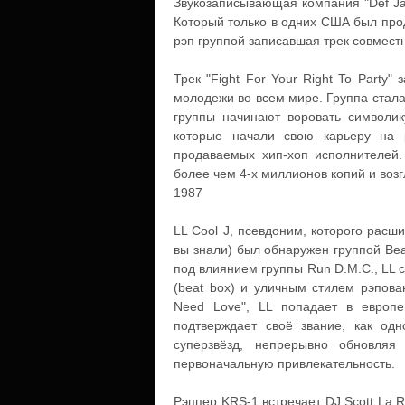
Звукозаписывающая компания "Def Jam
Который только в одних США был прод
рэп группой записавшая трек совместно
Трек "Fight For Your Right To Party
молодежи во всем мире. Группа стала
группы начинают воровать символи
которые начали свою карьеру на 
продаваемых хип-хоп исполнителей. 
более чем 4-х миллионов копий и воз
1987
LL Cool J, псевдоним, которого расш
вы знали) был обнаружен группой Beas
под влиянием группы Run D.M.C., LL с
(beat box) и уличным стилем рэпова
Need Love", LL попадает в европе
подтверждает своё звание, как од
суперзвёзд, непрерывно обновля
первоначальную привлекательность.
Рэппер KRS-1 встречает DJ Scott La 