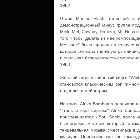
1982
Grand Master Flash, стоявший у и
демонстрационный минус группе под 
Melle Mel, Cowboy, Rahiem, Mr. Ness и
того, чтобы делать из неё композици
Message" была продана в количеств
которая сломала типичную рэп-лирик
и описывая безнадежность американск
1983
Жёсткий анти-кокаиновый сингл "White
становится классическим рэп гимном
подполья в мейнстрим.
На стиль Afrika Bambaata повлияла н
"Trans-Europe Express" Afrika Bamb
присоединяется к Soul Sonic, после ч
был огромным хитом, который только 
танцевальная музыка сместилась в д
культуре. Появились хип-хоп команд