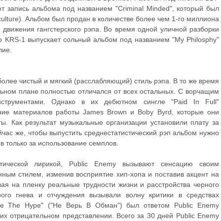
ют запись альбома под названием "Criminal Minded", который был
culture). Альбом был продан в количестве более чем 1-го миллиона
я движения гангстерского рэпа. Во время одной уличной разборки
го KRS-1 выпускает сольный альбом под названием "My Philosphy"
лие.
 более чистый и мягкий (расслабляющий) стиль рэпа. В то же время
льном плане полностью отличался от всех остальных. С ворчащим
трументами. Однако в их дебютном сингле "Paid In Full"
ние материалов работы James Brown и Boby Byrd, которые они
ы. Как результат музыкальные организации установили плату за
час же, чтобы выпустить среднестатистический рэп альбом нужно
в только за использование семплов.
тической лирикой, Public Enemy вызывают сенсацию своим
ным стилем, изменив восприятие хип-хопа и поставив акцент на
вая на пленку реальные трудности жизни и расстройства черного
ого гнева и отчуждения вызывали волну критики в средствах
eve The Hype" ("Не Верь В Обман") был ответом Public Enemy
х отрицательном представлении. Всего за 30 дней Public Enemy