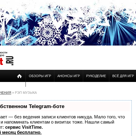
ОБЗОРЫ ИГР
АНОНСЫ ИГР
РУКОДЕЛИЕ
ВСЁ ДЛЯ ИГР
ЕЧЕНИЯ
» РЭП МУЗЫКА
обственном Telegram-боте
знает — без ведения записи клиентов никуда. Мало того, что
о и напоминать клиентам о визитах тоже. Нашли самый
нт:
сервис VisitTime.
 месяц бесплатно
.