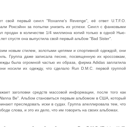
т свой первый сингл "Roxanne's Revenge", её ответ U.T.F.O.
вали Роксэйнн за попытки унизить их успехи. Сингл с фанковыми
л продан в количестве 1/4 миллиона копий только в одной Нью-
 лет спустя она выпустила свой первый альбом "Bad Sister".
воим новым стилем, золотыми цепями и спортивной одеждой, они
иль. Группа даже записала песню, посвященную их кроссовкам,
дежды была огромной частью их образа, фирма Adidas заплатила
они носили их одежду, что сделало Run D.M.C. первой группой
жает заголовки средств массовой информации, после того как
 Wanna Be". Альбом становиться первым альбомом в США, который
чинают преследовать иски в судах. Группа апеллировала тем, что
боде слова, и это их дело, что им говорить на своих альбомах.