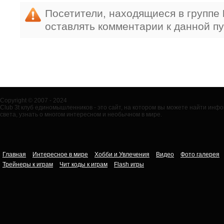
Посетители, находящиеся в группе
оставлять комментарии к данной п
Copyright © 2007 - 2024
Club 3t клуб единомышленников - это сайт, на котором вы можете найти ин
света, узнать о многом интересном и необычном в мире.
Главная
Интересное в мире
Хобби и Увлечения
Видео
Фото галерея
Трейнеры к играм
Чит коды к играм
Flash игры