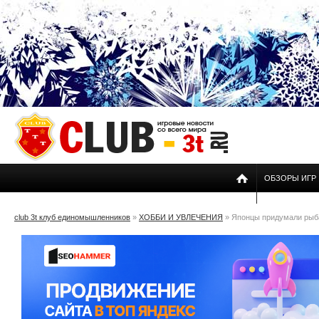
ОБЗОРЫ ИГР
club 3t клуб единомышленников
»
ХОББИ И УВЛЕЧЕНИЯ
» Японцы придумали рыб