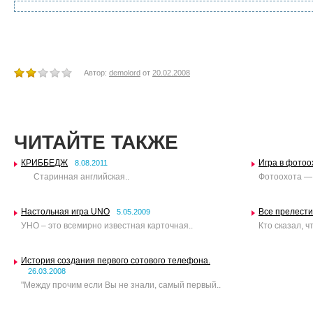
Автор:
demolord
от
20.02.2008
ЧИТАЙТЕ ТАКЖЕ
КРИББЕДЖ
Игра в фотоо
8.08.2011
Старинная английская..
Фотоохота — 
Настольная игра UNO
Все прелести
5.05.2009
УНО – это всемирно известная карточная..
Кто сказал, ч
История создания первого сотового телефона.
26.03.2008
"Между прочим если Вы не знали, самый первый..