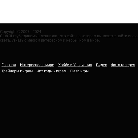
Copyright © 2007 - 2024
Club 3t клуб единомышленников - это сайт, на котором вы можете найти ин
света, узнать о многом интересном и необычном в мире.
Главная
Интересное в мире
Хобби и Увлечения
Видео
Фото галерея
Трейнеры к играм
Чит коды к играм
Flash игры