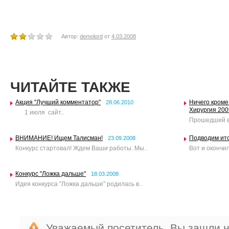
Автор:
demolord
от
4.03.2008
ЧИТАЙТЕ ТАКЖЕ
Акция "Лучший комментатор"
Ничего кроме
28.06.2010
Хирургия 200
1 июля сайт..
Прошедший в 
ВНИМАНИЕ! Ищем Талисман!
Подводим ито
23.09.2008
Конкурс стартовал! Ждем Ваши работы. Мы..
Вот и окончи
Конкурс "Ложка дальше"
18.03.2008
Идея конкурса "Ложка дальше" родилась в..
Уважаемый посетитель, Вы зашли н