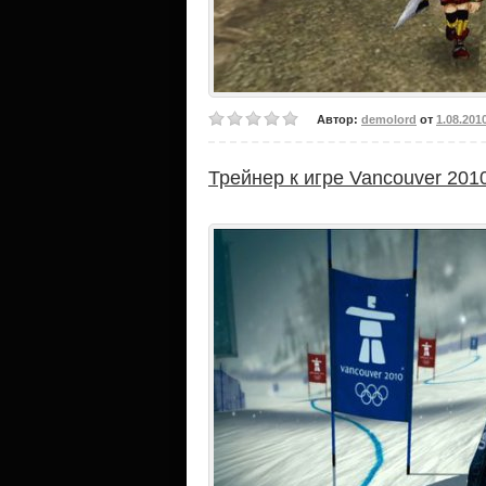
Автор:
demolord
от
1.08.201
Трейнер к игре Vancouver 201