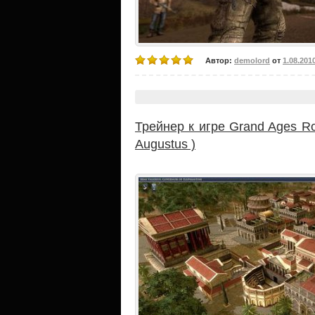
Автор:
demolord
от
1.08.201
Трейнер к игре Grand Ages Ro
Augustus )