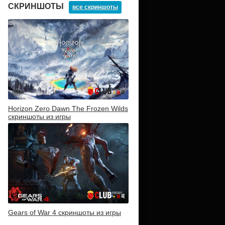
СКРИНШОТЫ
все скриншоты
Horizon Zero Dawn The Frozen Wilds
скриншоты из игры
Gears of War 4 скриншоты из игры