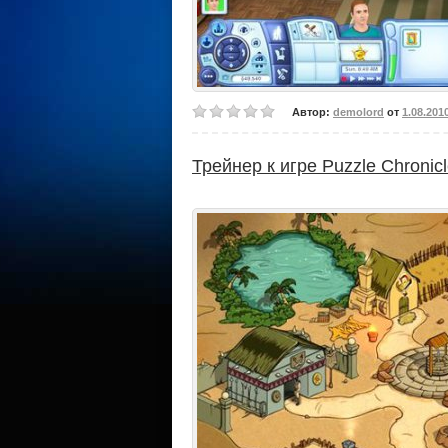
Автор:
demolord
от
1.08.201
Трейнер к игре Puzzle Chronic