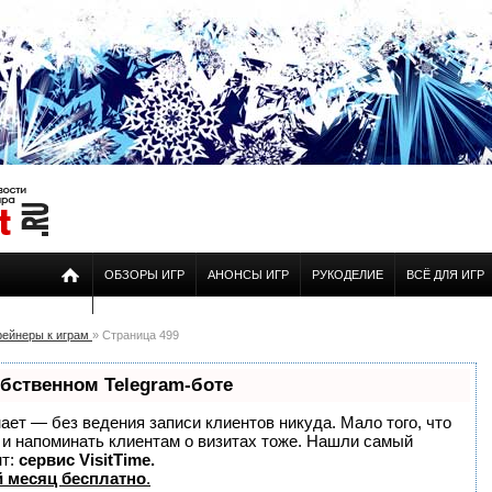
ОБЗОРЫ ИГР
АНОНСЫ ИГР
РУКОДЕЛИЕ
ВСЁ ДЛЯ ИГР
рейнеры к играм
» Страница 499
обственном Telegram-боте
знает — без ведения записи клиентов никуда. Мало того, что
о и напоминать клиентам о визитах тоже. Нашли самый
нт:
сервис VisitTime.
 месяц бесплатно
.