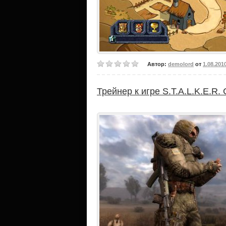
Автор:
demolord
от
1.08.201
Трейнер к игре S.T.A.L.K.E.R. C