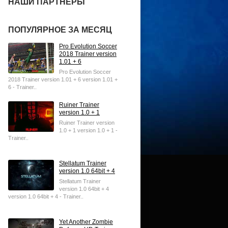
НАШИ ПАРТНЕРЫ
ПОПУЛЯРНОЕ ЗА МЕСЯЦ
Pro Evolution Soccer
2018 Trainer version
1.01 + 6
Pro Evolution Soccer
2018 Trainer version 1.01 + 6 version 1.01 +
6 - Trainer..
Ruiner Trainer
version 1.0 + 1
Ruiner Trainer version
1.0 + 1 version 1.0 + 1 -
Trainer..
Stellatum Trainer
version 1.0 64bit + 4
Stellatum Trainer
version 1.0 64bit + 4
version 1.0 64bit + 4 - Trainer..
Yet Another Zombie