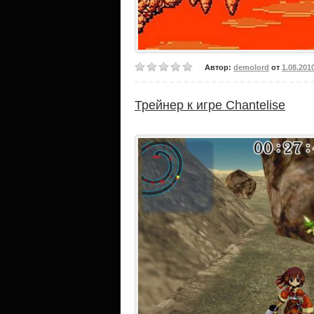
Автор:
demolord
от
1.08.201
Трейнер к игре Chantelise