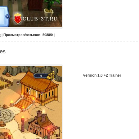
0
| Просмотров/отзывов: 5088/0 |
les
version
1.0 +2
Trainer