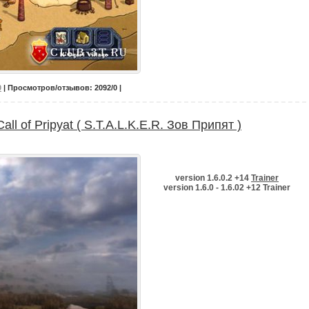
0
| Просмотров/отзывов: 2092/0 |
all of Pripyat ( S.T.A.L.K.E.R. Зов Припят )
version 1.6.0.2 +14
Trainer
version 1.6.0 - 1.6.02 +12 Trainer