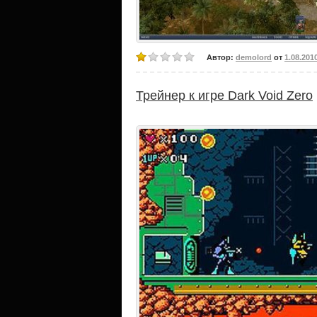
Автор:
demolord
от
1.08.201
Трейнер к игре Dark Void Zero