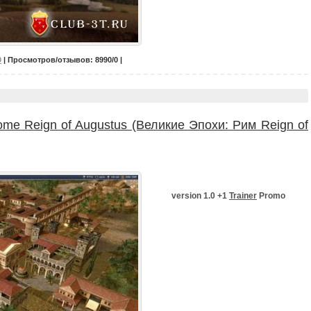
0
| Просмотров/отзывов: 8990/0 |
me Reign of Augustus (Великие Эпохи: Рим Reign of
version 1.0 +1
Trainer
Promo