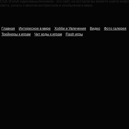
Club 3t клуб единомышленников - это сайт, на котором вы можете найти ин
света, узнать о многом интересном и необычном в мире.
Главная
Интересное в мире
Хобби и Увлечения
Видео
Фото галерея
Трейнеры к играм
Чит коды к играм
Flash игры