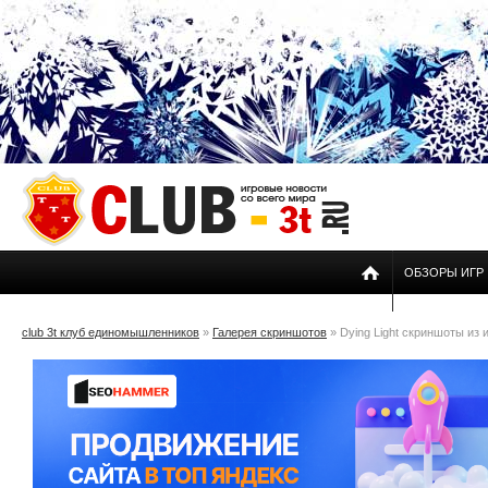
ОБЗОРЫ ИГР
club 3t клуб единомышленников
»
Галерея скриншотов
» Dying Light скриншоты из 