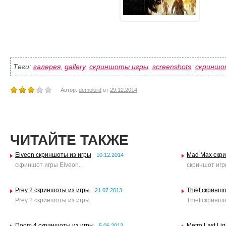
Теги:
галерея
,
gallery
,
скриншоты игры
,
screenshots
,
скринш
Автор:
demolord
от
29.12.2014
ЧИТАЙТЕ ТАКЖЕ
Elveon скриншоты из игры
Mad Max скр
10.12.2014
скриншот игры Elveon..
скриншот игр
Prey 2 скриншоты из игры
Thief скринш
21.07.2013
Prey 2 скриншоты из игры..
Thief скриншо
Doom 4 скриншоты из игры
Metro Last Li
5.06.2013