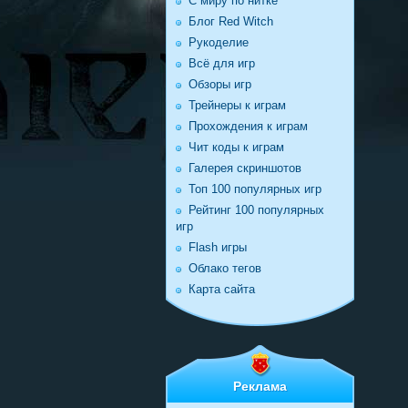
С миру по нитке
Блог Red Witch
Рукоделие
Всё для игр
Обзоры игр
Трейнеры к играм
Прохождения к играм
Чит коды к играм
Галерея скриншотов
Топ 100 популярных игр
Рейтинг 100 популярных
игр
Flash игры
Облако тегов
Карта сайта
Реклама