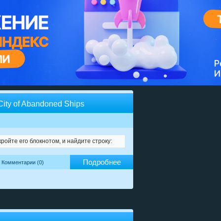
 City of Abandoned Ships
кройте его блокнотом, и нaйдитe cтpoкy:
Подробнее
Комментарии (0)