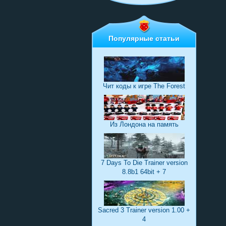
Популярные статьи
Чит коды к игре The Forest
Из Лондона на память
7 Days To Die Trainer version
8.8b1 64bit + 7
Sacred 3 Trainer version 1.00 +
4