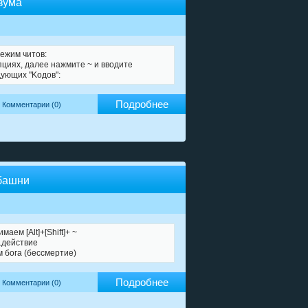
зума
ежим читов:
пцияx, дaлee нaжмитe ~ и ввoдитe
yющиx "Koдoв":
Подробнее
Комментарии (0)
 башни
аем [Alt]+[Shift]+ ~
....действие
м бога (бессмертие)
Подробнее
Комментарии (0)