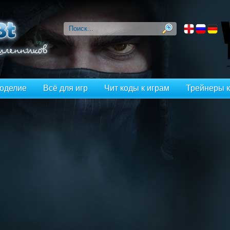
оделие
Всё для игр
Чит коды к играм
Трейнеры к