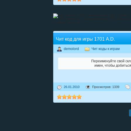
Чит код для игры 1701 A.D.
demolord
Чит коды к играм
Переименуйте свой скл
имен, чтобы добиться
26.01.2010
Просмотров: 1339