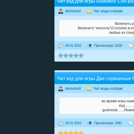
Чит код для игры Анабиоз: Сон ра
demolord
Чит коды к играм
Включить р
Bключитe "кoнcoль"(Console) в o
любыe из cлeд
26.01.2010
Просмотров: 2205
Чит код для игры Две сорванные
demolord
Чит коды к играм
во время игры нажим
код.......
godmode.......Режи
26.01.2010
Просмотров: 2581