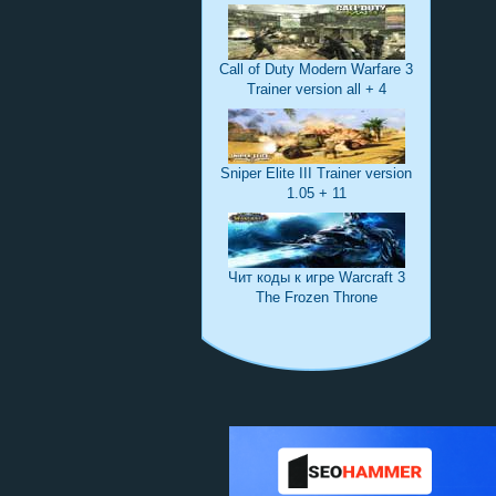
Call of Duty Modern Warfare 3
Trainer version all + 4
Sniper Elite III Trainer version
1.05 + 11
Чит коды к игре Warcraft 3
The Frozen Throne