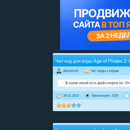
Чит код для игры Age of Pirates 2:
demolord
Чит коды к играм
В папке игрой есть файл engine.ini. От
26.01.2010
Просмотров: 3159