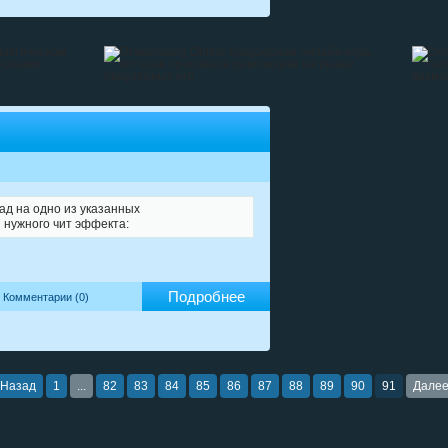
ад на одно из указанных
 нужного чит эффекта:
Подробнее
Комментарии (0)
Назад
1
...
82
83
84
85
86
87
88
89
90
91
Дале