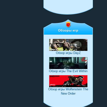
Обзоры игр
Обзор игры DayZ
Обзор игры The Evil Within
Обзор игры Wolfenstein The
New Order