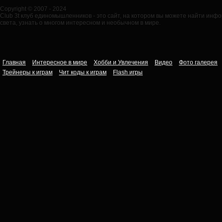
Copyright © 2007 - 2024
Club 3t клуб единомышленников - это сайт, на котором вы можете найти ин
света, узнать о многом интересном и необычном в мире.
Главная
Интересное в мире
Хобби и Увлечения
Видео
Фото галерея
Трейнеры к играм
Чит коды к играм
Flash игры