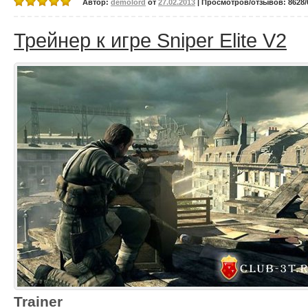
Автор:
demolord
от
27.02.2013
| Просмотров/отзывов: 8628/0
Трейнер к игре Sniper Elite V2
Trainer