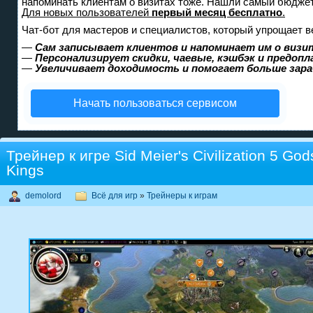
напоминать клиентам о визитах тоже. Нашли самый бюдже
Для новых пользователей
первый месяц бесплатно
.
Чат-бот для мастеров и специалистов, который упрощает в
—
Сам записывает клиентов и напоминает им о визи
—
Персонализирует скидки, чаевые, кэшбэк и предоп
—
Увеличивает доходимость и помогает больше зар
Начать пользоваться сервисом
Трейнер к игре Sid Meier's Civilization 5 God
Kings
demolord
Всё для игр
»
Трейнеры к играм