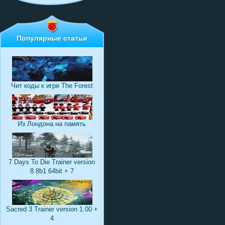
Популярные статьи
Чит коды к игре The Forest
Из Лондона на память
7 Days To Die Trainer version
8.8b1 64bit + 7
Sacred 3 Trainer version 1.00 +
4