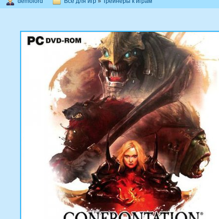
demolord
Всё для игр
»
Трейнеры к играм