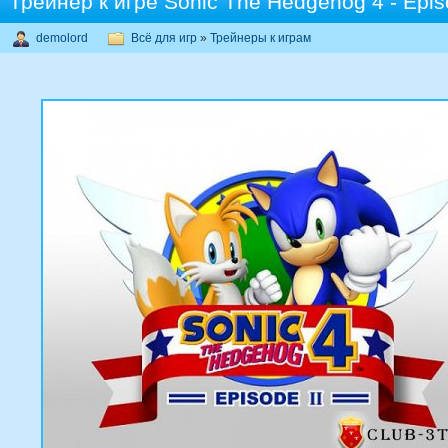
Трейнер к игре Sonic The Hedgehog 4 - Epis
demolord
Всё для игр
»
Трейнеры к играм