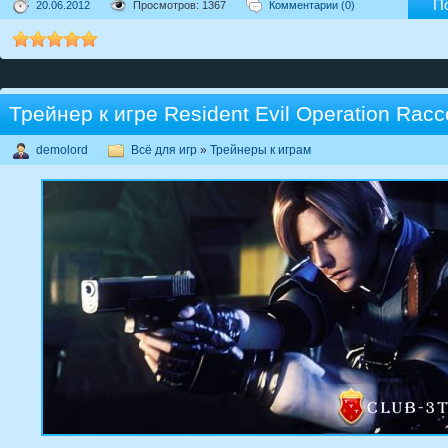
П
20.06.2012
Просмотров: 1367
Комментарии (0)
Трейнер к игре Resident Evil Operation Racc
demolord
Всё для игр
»
Трейнеры к играм