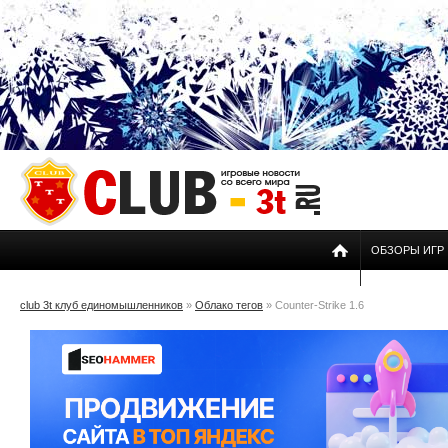
ОБЗОРЫ ИГР
club 3t клуб единомышленников
»
Облако тегов
» Counter-Strike 1.6