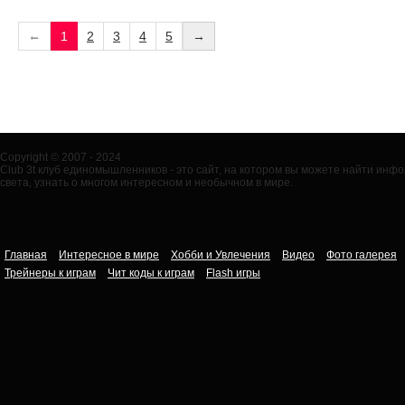
←
1
2
3
4
5
→
Copyright © 2007 - 2024
Club 3t клуб единомышленников - это сайт, на котором вы можете найти ин
света, узнать о многом интересном и необычном в мире.
Главная
Интересное в мире
Хобби и Увлечения
Видео
Фото галерея
Трейнеры к играм
Чит коды к играм
Flash игры