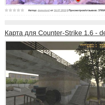
Автор:
demolord
от
16.07.2010
| Просмотров/отзывов: 3765/0
Карта для Counter-Strike 1.6 - d