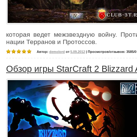
которая ведет межзвездную войну. Прот
нации Терранов и Протоссов.
Автор:
demolord
от
5.09.2012
| Просмотров/отзывов: 3585/0 
Обзор игры StarCraft 2 Blizzard A