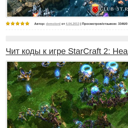
Автор:
demolord
от
4.04.2013
| Просмотров/отзывов: 3346/0 
Чит коды к игре StarCraft 2: Hea