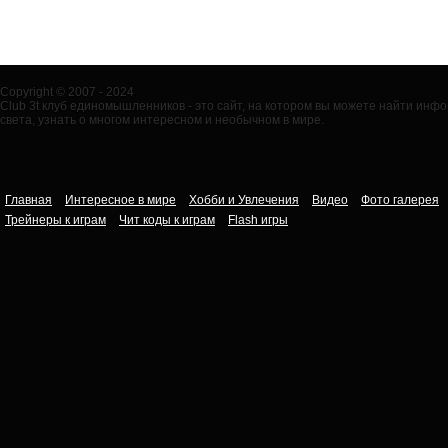
Copyright © 2007 - 2024
Club 3t клуб единомышленников - это сайт, на котором вы можете найти ин
света, узнать о многом интересном и необычном в мире.
Главная
Интересное в мире
Хобби и Увлечения
Видео
Фото галерея
Трейнеры к играм
Чит коды к играм
Flash игры