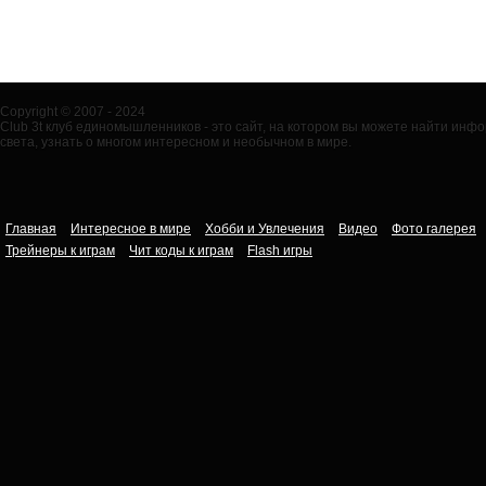
Copyright © 2007 - 2024
Club 3t клуб единомышленников - это сайт, на котором вы можете найти ин
света, узнать о многом интересном и необычном в мире.
Главная
Интересное в мире
Хобби и Увлечения
Видео
Фото галерея
Трейнеры к играм
Чит коды к играм
Flash игры