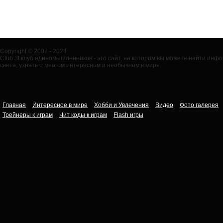
Copyright © 2007 - 2024
Club 3t клуб единомышленников - это сайт, на котором вы можете найти ин
света, узнать о многом интересном и необычном в мире.
Главная
Интересное в мире
Хобби и Увлечения
Видео
Фото галерея
Трейнеры к играм
Чит коды к играм
Flash игры