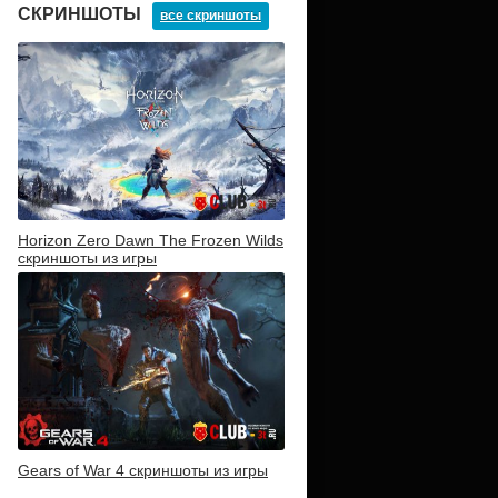
СКРИНШОТЫ
все скриншоты
Horizon Zero Dawn The Frozen Wilds
скриншоты из игры
Gears of War 4 скриншоты из игры