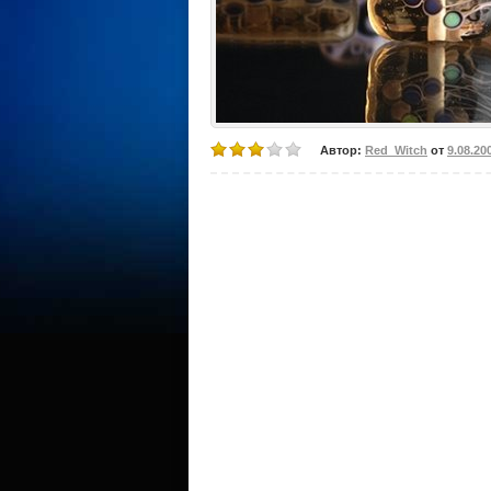
Автор:
Red_Witch
от
9.08.20