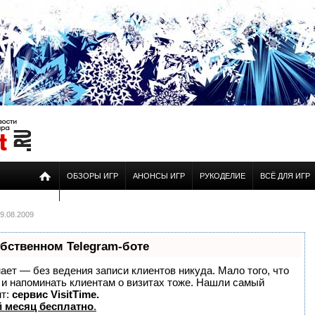
ОБЗОРЫ ИГР
АНОНСЫ ИГР
РУКОДЕЛИЕ
ВСЁ ДЛЯ ИГР
9.08.2009
обственном Telegram-боте
знает — без ведения записи клиентов никуда. Мало того, что
о и напоминать клиентам о визитах тоже. Нашли самый
нт:
сервис VisitTime.
 месяц бесплатно
.