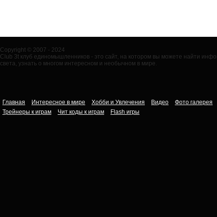
Copyright © 2007 - 2024
Club 3t клуб единомышленников - это сайт, на котором вы можете найти ин
света, узнать о многом интересном и необычном в мире.
Главная
Интересное в мире
Хобби и Увлечения
Видео
Фото галерея
Трейнеры к играм
Чит коды к играм
Flash игры