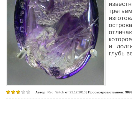
извес
третьем
изготов
остро
отлича
которо
и долг
глубь в
Автор:
Red_Witch
от
21.12.2010
| Просмотров/отзывов: 9899/