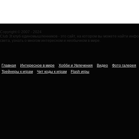
Copyright © 2007 - 2024
Club 3t клуб единомышленников - это сайт, на котором вы можете найти ин
света, узнать о многом интересном и необычном в мире.
Главная
Интересное в мире
Хобби и Увлечения
Видео
Фото галерея
Трейнеры к играм
Чит коды к играм
Flash игры