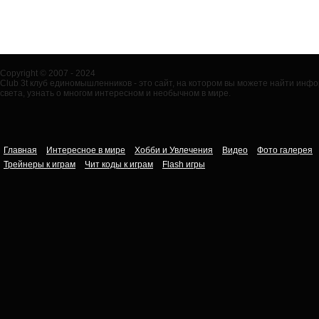
Copyright © 2007 - 2024
Club 3t клуб единомышленников - это сайт, на котором вы можете найти ин
света, узнать о многом интересном и необычном в мире.
Главная
Интересное в мире
Хобби и Увлечения
Видео
Фото галерея
Трейнеры к играм
Чит коды к играм
Flash игры