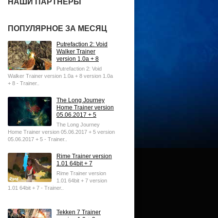
НАШИ ПАРТНЕРЫ
ПОПУЛЯРНОЕ ЗА МЕСЯЦ
Putrefaction 2: Void
Walker Trainer
version 1.0a + 8
Putrefaction 2: Void
Walker Trainer version 1.0a + 8 version 1.0a
+ 8 - Trainer..
The Long Journey
Home Trainer version
05.06.2017 + 5
The Long Journey
Home Trainer version 05.06.2017 + 5 version
05.06.2017 + 5 - Trainer..
Rime Trainer version
1.01 64bit + 7
Rime Trainer version
1.01 64bit + 7 version
1.01 64bit + 7 - Trainer..
Tekken 7 Trainer