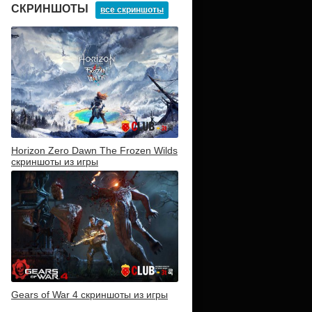
СКРИНШОТЫ
все скриншоты
Horizon Zero Dawn The Frozen Wilds
скриншоты из игры
Gears of War 4 скриншоты из игры