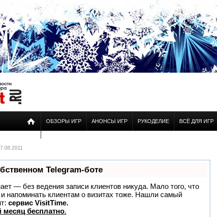
ОБЗОРЫ ИГР
АНОНСЫ ИГР
РУКОДЕЛИЕ
ВСЁ ДЛЯ ИГР
7.08.2011
обственном Telegram-боте
знает — без ведения записи клиентов никуда. Мало того, что
о и напоминать клиентам о визитах тоже. Нашли самый
нт:
сервис VisitTime.
 месяц бесплатно
.