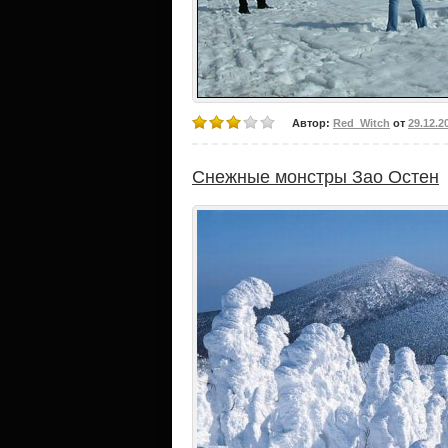
Автор:
Red_Witch
от
29.12.2
Снежные монстры Зао Остен