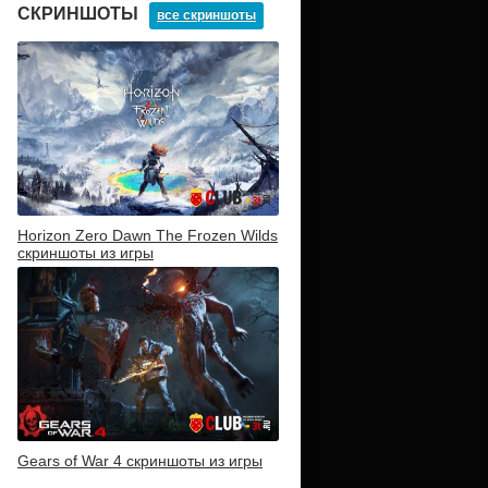
СКРИНШОТЫ
все скриншоты
Horizon Zero Dawn The Frozen Wilds
скриншоты из игры
Gears of War 4 скриншоты из игры