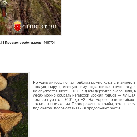
11
| Просмотров/отзывов: 4687/0 |
Не удивляйтесь, но за грибами можно ходить и зимой. В
теплую, сырую, влажную зиму, когда ночная температура
не опускается ниже −10°C, а днём держится около нуля, в
лесах можно собрать неплохой урожай грибов — лучшая
температура от +10° до −2. На морозе они погибают
только от высыхания. Промороженные грибы, оставшиеся
под снегом, после оттаивания продолжают расти.