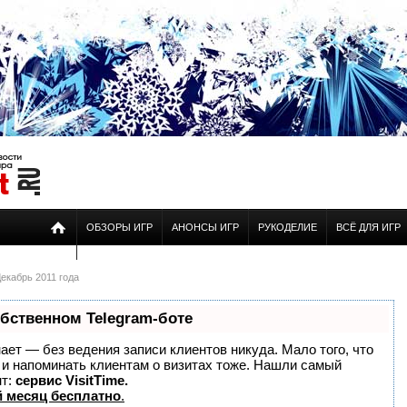
ОБЗОРЫ ИГР
АНОНСЫ ИГР
РУКОДЕЛИЕ
ВСЁ ДЛЯ ИГР
екабрь 2011 года
обственном Telegram-боте
знает — без ведения записи клиентов никуда. Мало того, что
о и напоминать клиентам о визитах тоже. Нашли самый
нт:
сервис VisitTime.
 месяц бесплатно
.