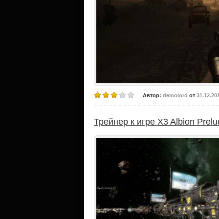
Автор:
demolord
от
31.12.20
Трейнер к игре X3 Albion Prelu