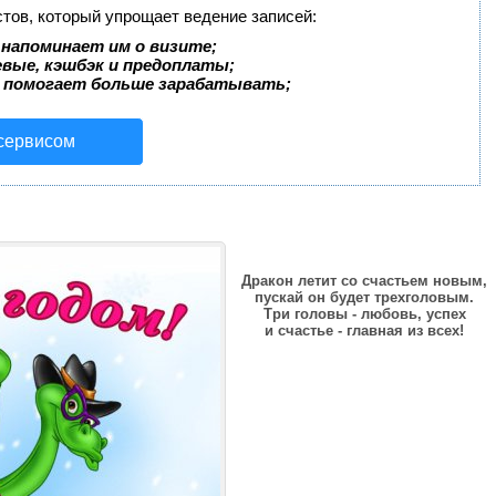
стов, который упрощает ведение записей:
 напоминает им о визите;
евые, кэшбэк и предоплаты;
 помогает больше зарабатывать;
 сервисом
Дракон летит со счастьем новым,
пускай он будет трехголовым.
Три головы - любовь, успех
и счастье - главная из всех!