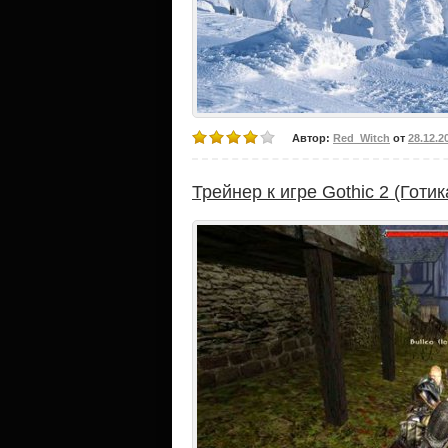
Автор:
Red_Witch
от
28.12.2
Трейнер к игре Gothic 2 (Готик