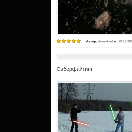
Автор:
demolord
от
29.12.20
Саберфайтинг