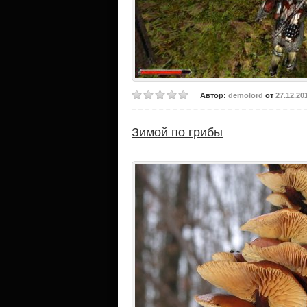
Автор:
demolord
от
27.12.20
Зимой по грибы