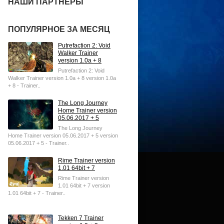
НАШИ ПАРТНЕРЫ
ПОПУЛЯРНОЕ ЗА МЕСЯЦ
Putrefaction 2: Void
Walker Trainer
version 1.0a + 8
Putrefaction 2: Void
Walker Trainer version 1.0a + 8 version 1.0a
+ 8 - Trainer..
The Long Journey
Home Trainer version
05.06.2017 + 5
The Long Journey
Home Trainer version 05.06.2017 + 5 version
05.06.2017 + 5 - Trainer..
Rime Trainer version
1.01 64bit + 7
Rime Trainer version
1.01 64bit + 7 version
1.01 64bit + 7 - Trainer..
Tekken 7 Trainer