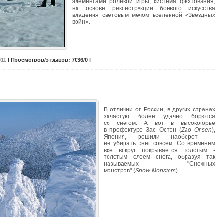
элементами ролевой игры, система фехтования,
на основе реконструкции боевого искусства
владения световым мечом вселенной «Звездных
войн».
011
| Просмотров/отзывов: 7036/0 |
В отличии от России, в других странах
зачастую более удачно борются
со снегом. А вот в высокогорье
в префектуре Зао Остен (
Zao Onsen
),
Япония, решили наоборот —
не убирать снег совсем. Со временем
все вокруг покрывается толстым -
толстым слоем снега, образуя так
называемых "Снежных
монстров" (
Snow Monsters
).