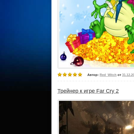
Автор:
Red_Witch
от
31.12.2
Трейнер к игре Far Cry 2