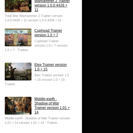
Warhammer 2 Trainer
version 1.0.0.4426 +
11
Total War Warhammer 2 Trainer version
1.0.0.4426 + 11 version 1.0.0.4426 + 11 -
Trainer..
Cuphead Trainer
version 1.0 + 7
Cuphead Trainer
version 1.0 + 7 version
1.0 + 7 - Trainer..
Elex Trainer version
1.0 + 15
Elex Trainer version 1.0
+ 15 version 1.0 + 15 -
Trainer..
Middle-earth :
Shadow of War
Trainer version 1.01 +
14
Middle-earth : Shadow of War Trainer version
1.01 + 14 version 1.01 + 14 - Trainer..