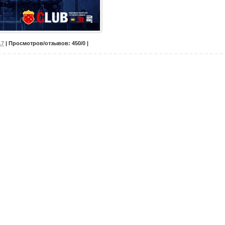
17
| Просмотров/отзывов: 450/0 |