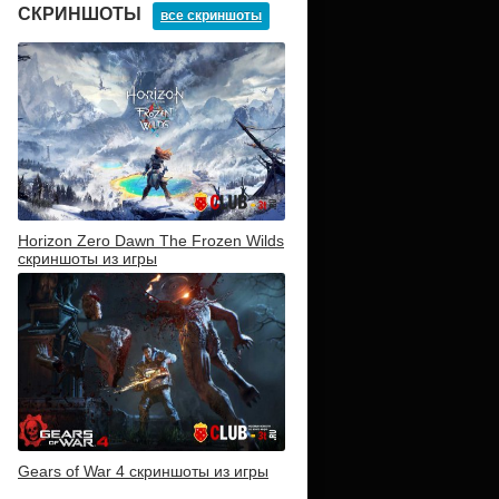
СКРИНШОТЫ
все скриншоты
Horizon Zero Dawn The Frozen Wilds
скриншоты из игры
Gears of War 4 скриншоты из игры