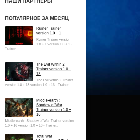
НАШИ ПАРТНЕРЫ
ПОПУЛЯРНОЕ ЗА МЕСЯЦ
Ruiner Trainer
version 1.0 + 1
Ruiner Trainer version
1.0 + 1 version 1.0 + 1 -
Trainer..
The Evil Within 2
Trainer version 1.0 +
13
The Evil Within 2 Trainer
version 1.0 + 13 version 1.0 + 13 - Trainer..
Middle-earth :
Shadow of War
Trainer version 1.0 +
16
Middle-earth : Shadow of War Trainer version
1.0 + 16 version 1.0 + 16 - Trainer..
Total War