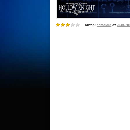
Автор:
demolord
от
20.04.20