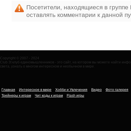
Посетители, находящиеся в группе
оставлять комментарии к данной п
Copyright © 2007 - 2024
Club 3t клуб единомышленников - это сайт, на котором вы можете найти ин
света, узнать о многом интересном и необычном в мире.
Главная
Интересное в мире
Хобби и Увлечения
Видео
Фото галерея
Трейнеры к играм
Чит коды к играм
Flash игры